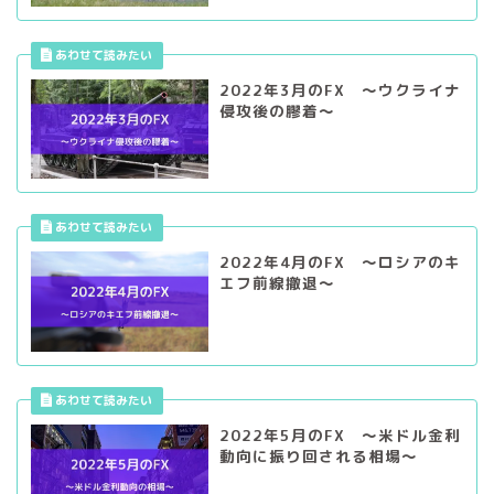
2022年3月のFX ～ウクライナ
侵攻後の膠着～
2022年4月のFX ～ロシアのキ
エフ前線撤退～
2022年5月のFX ～米ドル金利
動向に振り回される相場～