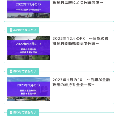
2022年12月のFX ～日銀の長
期金利変動幅変更で円高～
2023年1月のFX ～日銀が金融
政策の維持を全会一致～
2023年2月のFX ～次期日銀総
裁に植田和男氏を起用～