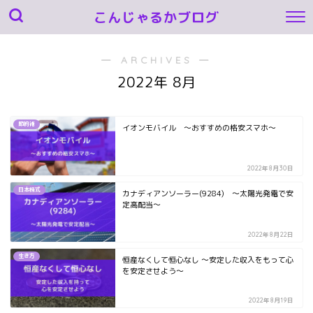
こんじゃるかブログ
― ARCHIVES ―
2022年 8月
節約術
イオンモバイル ～おすすめの格安スマホ～
2022年8月30日
日本株式
カナディアンソーラー(9284) ～太陽光発電で安
定高配当～
2022年8月22日
生き方
恒産なくして恒心なし ～安定した収入をもって心
を安定させよう～
2022年8月19日