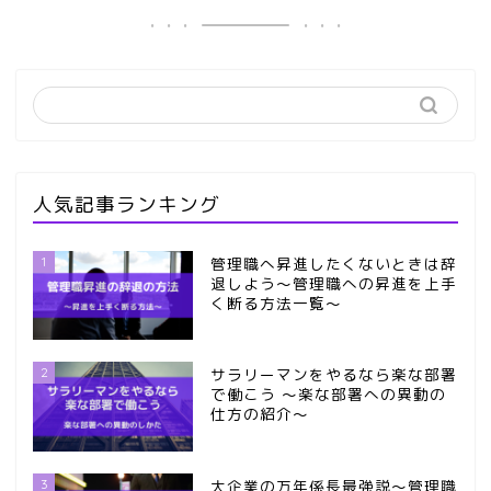
人気記事ランキング
1
管理職へ昇進したくないときは辞
退しよう～管理職への昇進を上手
く断る方法一覧～
2
サラリーマンをやるなら楽な部署
で働こう ～楽な部署への異動の
仕方の紹介～
3
大企業の万年係長最強説～管理職