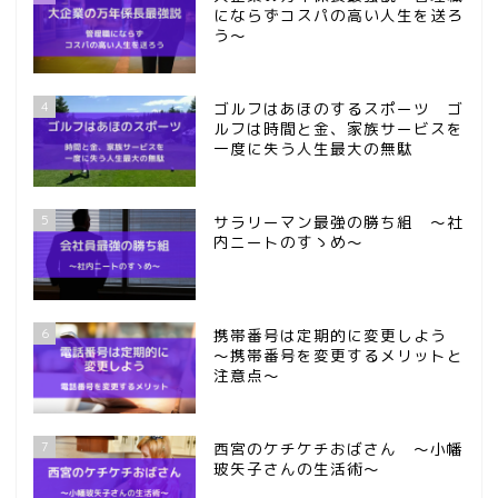
にならずコスパの高い人生を送ろ
う～
4
ゴルフはあほのするスポーツ ゴ
ルフは時間と金、家族サービスを
一度に失う人生最大の無駄
5
サラリーマン最強の勝ち組 ～社
内ニートのすゝめ～
6
携帯番号は定期的に変更しよう
～携帯番号を変更するメリットと
注意点～
7
西宮のケチケチおばさん ～小幡
玻矢子さんの生活術～