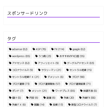
スポンサードリンク
タグ
adsense
(82)
ASP
(76)
FX
(114)
google
(82)
wordpress
(85)
うつ病
(23)
おすすめのFX口座
(55)
アドセンス
(82)
アフィリエイト
(9)
グーグルアドセンス
(83)
コロナウイルス
(9)
サラリーマン
(21)
セントラル短資
(15)
セントラル短資ＦＸ
(21)
デメリット
(8)
ブログ
(90)
ブログ運営
(73)
ブログ運営報告
(57)
ブログ運営結果
(71)
ポンド
(7)
メリット
(21)
ワードプレス
(85)
体調不良
(8)
儲け
(8)
円安
(6)
副業
(6)
外貨
(20)
外貨FX
(88)
外貨ＦＸ
(6)
就職
(14)
投資
(13)
新型コロナウイルス
(7)