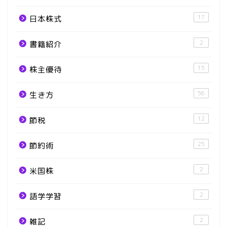
17
日本株式
2
書籍紹介
15
株主優待
56
生き方
12
節税
25
節約術
2
米国株
2
語学学習
2
雑記