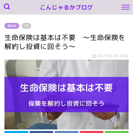
こんじゃるかブログ
節約術
PR
生命保険は基本は不要 ～生命保険を
解約し投資に回そう～
2023年2月28日