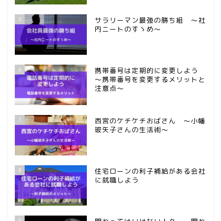
5
サラリーマン最強の勝ち組 ～社
内ニートのすゝめ～
6
携帯番号は定期的に変更しよう
～携帯番号を変更するメリットと
注意点～
7
西宮のケチケチおばさん ～小幡
玻矢子さんの生活術～
8
住宅ローンの利子補給がある会社
に就職しよう
9