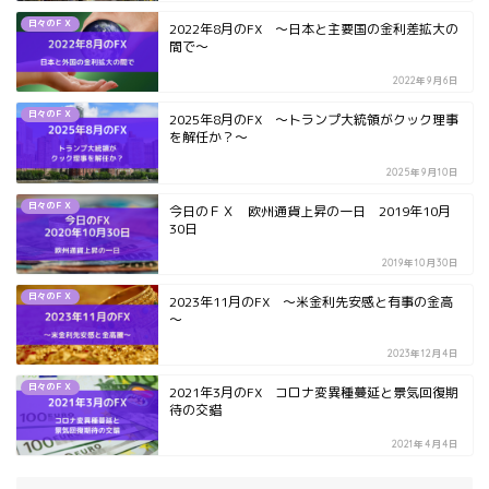
日々のＦＸ
2022年8月のFX ～日本と主要国の金利差拡大の
間で～
2022年9月6日
日々のＦＸ
2025年8月のFX ～トランプ大統領がクック理事
を解任か？～
2025年9月10日
日々のＦＸ
今日のＦＸ 欧州通貨上昇の一日 2019年10月
30日
2019年10月30日
日々のＦＸ
2023年11月のFX ～米金利先安感と有事の金高
～
2023年12月4日
日々のＦＸ
2021年3月のFX コロナ変異種蔓延と景気回復期
待の交錯
2021年4月4日