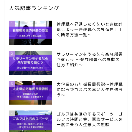
人気記事ランキング
1
管理職へ昇進したくないときは辞
退しよう～管理職への昇進を上手
く断る方法一覧～
2
サラリーマンをやるなら楽な部署
で働こう ～楽な部署への異動の
仕方の紹介～
3
大企業の万年係長最強説～管理職
にならずコスパの高い人生を送ろ
う～
4
ゴルフはあほのするスポーツ ゴ
ルフは時間と金、家族サービスを
一度に失う人生最大の無駄