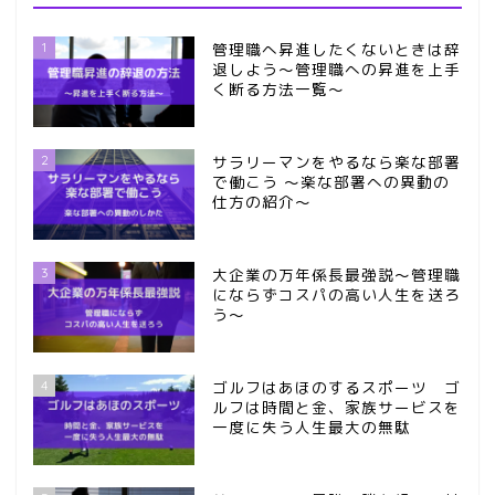
1
管理職へ昇進したくないときは辞
退しよう～管理職への昇進を上手
く断る方法一覧～
2
サラリーマンをやるなら楽な部署
で働こう ～楽な部署への異動の
仕方の紹介～
3
大企業の万年係長最強説～管理職
にならずコスパの高い人生を送ろ
う～
4
ゴルフはあほのするスポーツ ゴ
ルフは時間と金、家族サービスを
一度に失う人生最大の無駄