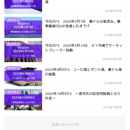
高
2021年6月9日
日々のＦＸ
今日のFX 2020年2月7日 豪ドルは弱含み。豪
準備銀行GDP見通し引き下げ
2020年2月8日
日々のＦＸ
今日のFX 2020年3月10日 ＮＹ市場でサーキッ
トブレーカー発動
2020年3月10日
日々のＦＸ
2020年8月のFX ユーロ高とポンド高、豪ドル高
の旋風
2020年9月3日
日々のＦＸ
2025年10月のFX ～高市氏が自民党総裁となり
円安～
2025年11月3日
スポンサーリンク