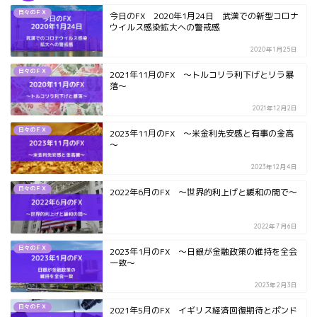
日々のＦＸ
今日のFX 2020年1月24日 武漢での新型コロナ
ウイルス感染拡大への警戒感
2020年1月25日
日々のＦＸ
2021年11月のFX ～トルコリラ利下げとリラ暴
落～
2021年12月2日
日々のＦＸ
2023年11月のFX ～米金利先安感と有事の金高
～
2023年12月4日
日々のＦＸ
2022年6月のFX ～世界的利上げと緩和の間で～
2022年7月6日
日々のＦＸ
2023年1月のFX ～日銀が金融政策の維持を全会
一致～
2023年2月3日
日々のＦＸ
2021年5月のFX イギリス経済回復期待とポンド