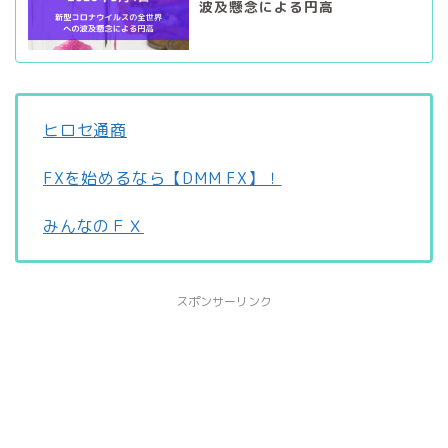
波及懸念による円高
ヒロセ通商
FXを始めるなら【DMM FX】！
みんなのＦＸ
スポンサーリンク