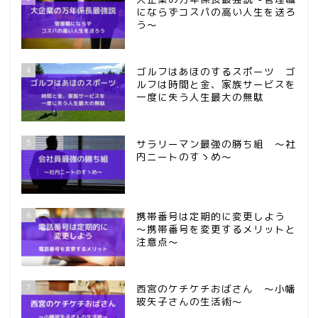
にならずコスパの高い人生を送ろ
う～
4
ゴルフはあほのするスポーツ ゴ
ルフは時間と金、家族サービスを
一度に失う人生最大の無駄
5
サラリーマン最強の勝ち組 ～社
内ニートのすゝめ～
6
携帯番号は定期的に変更しよう
～携帯番号を変更するメリットと
注意点～
7
西宮のケチケチおばさん ～小幡
玻矢子さんの生活術～