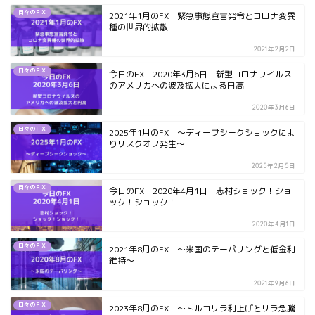
日々のＦＸ
2021年1月のFX 緊急事態宣言発令とコロナ変異
種の世界的拡散
2021年2月2日
日々のＦＸ
今日のFX 2020年3月6日 新型コロナウイルス
のアメリカへの波及拡大による円高
2020年3月6日
日々のＦＸ
2025年1月のFX ～ディープシークショックによ
りリスクオフ発生～
2025年2月5日
日々のＦＸ
今日のFX 2020年4月1日 志村ショック！ショ
ック！ショック！
2020年4月1日
日々のＦＸ
2021年8月のFX ～米国のテーパリングと低金利
維持～
2021年9月6日
日々のＦＸ
2023年8月のFX ～トルコリラ利上げとリラ急騰