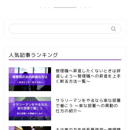
人気記事ランキング
1
管理職へ昇進したくないときは辞
退しよう～管理職への昇進を上手
く断る方法一覧～
2
サラリーマンをやるなら楽な部署
で働こう ～楽な部署への異動の
仕方の紹介～
3
大企業の万年係長最強説～管理職