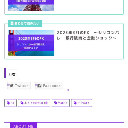
2023年3月のFX ～シリコンバ
レー銀行破綻と金融ショック～
共有:
Twitter
Facebook
FX
おすすめのFX口座
外貨FX
日々のFX
ABOUT ME