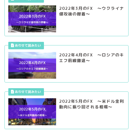
2022年3月のFX ～ウクライナ
侵攻後の膠着～
2022年4月のFX ～ロシアのキ
エフ前線撤退～
2022年5月のFX ～米ドル金利
動向に振り回される相場～