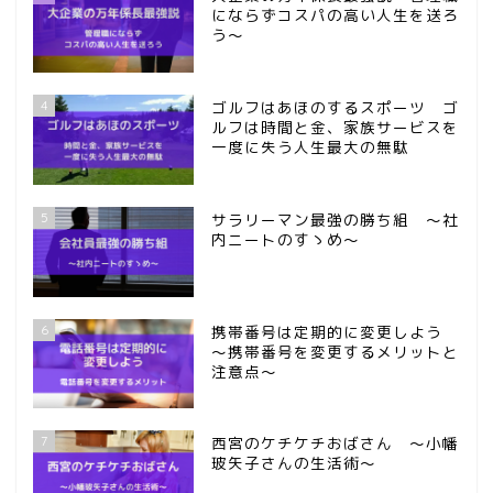
にならずコスパの高い人生を送ろ
う～
4
ゴルフはあほのするスポーツ ゴ
ルフは時間と金、家族サービスを
一度に失う人生最大の無駄
5
サラリーマン最強の勝ち組 ～社
内ニートのすゝめ～
6
携帯番号は定期的に変更しよう
～携帯番号を変更するメリットと
注意点～
7
西宮のケチケチおばさん ～小幡
玻矢子さんの生活術～