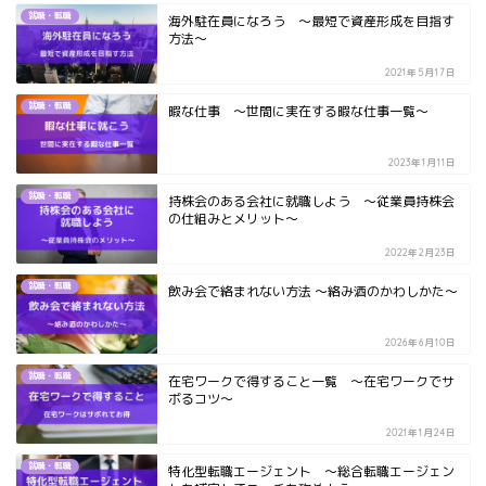
就職・転職
海外駐在員になろう ～最短で資産形成を目指す
方法～
2021年5月17日
就職・転職
暇な仕事 ～世間に実在する暇な仕事一覧～
2023年1月11日
就職・転職
持株会のある会社に就職しよう ～従業員持株会
の仕組みとメリット～
2022年2月23日
就職・転職
飲み会で絡まれない方法 ～絡み酒のかわしかた～
2026年6月10日
就職・転職
在宅ワークで得すること一覧 ～在宅ワークでサ
ボるコツ～
2021年1月24日
就職・転職
特化型転職エージェント ～総合転職エージェン