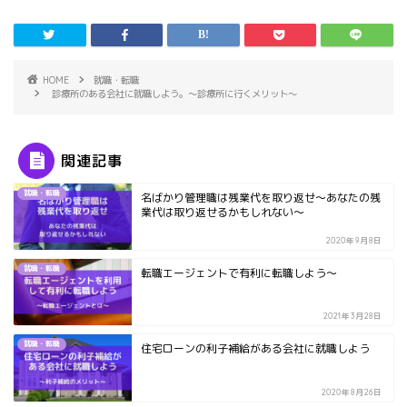
HOME
就職・転職
診療所のある会社に就職しよう。～診療所に行くメリット～
関連記事
就職・転職
名ばかり管理職は残業代を取り返せ～あなたの残
業代は取り返せるかもしれない～
2020年9月8日
就職・転職
転職エージェントで有利に転職しよう～
2021年3月28日
就職・転職
住宅ローンの利子補給がある会社に就職しよう
2020年8月26日