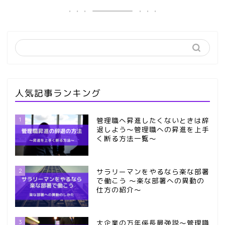
人気記事ランキング
1
管理職へ昇進したくないときは辞
退しよう～管理職への昇進を上手
く断る方法一覧～
2
サラリーマンをやるなら楽な部署
で働こう ～楽な部署への異動の
仕方の紹介～
3
大企業の万年係長最強説～管理職