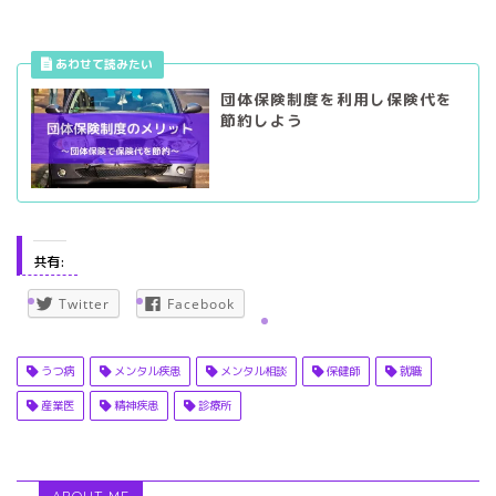
団体保険制度を利用し保険代を
節約しよう
共有:
Twitter
Facebook
うつ病
メンタル疾患
メンタル相談
保健師
就職
産業医
精神疾患
診療所