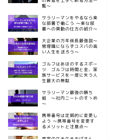
の昇進を上手く断る方法一
覧～
サラリーマンをやるなら楽
2
な部署で働こう ～楽な部
署への異動の仕方の紹介～
大企業の万年係長最強説～
3
管理職にならずコスパの高
い人生を送ろう～
ゴルフはあほのするスポー
4
ツ ゴルフは時間と金、家
族サービスを一度に失う人
生最大の無駄
サラリーマン最強の勝ち
5
組 ～社内ニートのすゝめ
～
携帯番号は定期的に変更し
6
よう ～携帯番号を変更す
るメリットと注意点～
西宮のケチケチおばさん
7