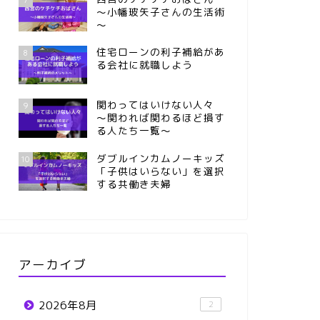
～小幡玻矢子さんの生活術
～
住宅ローンの利子補給があ
8
る会社に就職しよう
関わってはいけない人々
9
～関われば関わるほど損す
る人たち一覧～
ダブルインカムノーキッズ
10
「子供はいらない」を選択
する共働き夫婦
アーカイブ
2026年8月
2