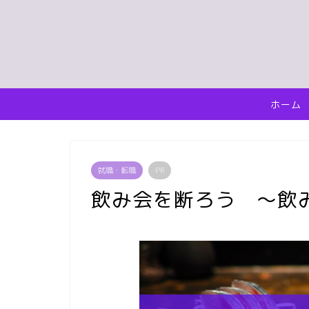
ホーム
就職・転職
PR
飲み会を断ろう ～飲