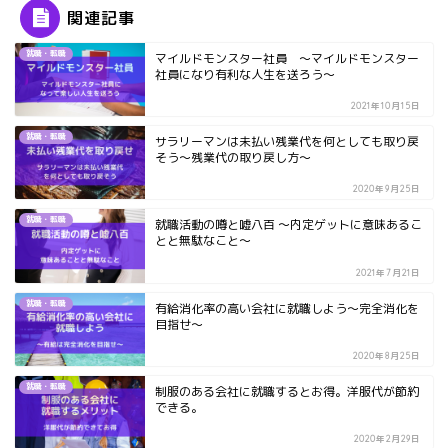
関連記事
就職・転職
マイルドモンスター社員 ～マイルドモンスター
社員になり有利な人生を送ろう～
2021年10月15日
就職・転職
サラリーマンは未払い残業代を何としても取り戻
そう～残業代の取り戻し方～
2020年9月25日
就職・転職
就職活動の噂と嘘八百 ～内定ゲットに意味あるこ
とと無駄なこと～
2021年7月21日
就職・転職
有給消化率の高い会社に就職しよう～完全消化を
目指せ～
2020年8月25日
就職・転職
制服のある会社に就職するとお得。洋服代が節約
できる。
2020年2月29日