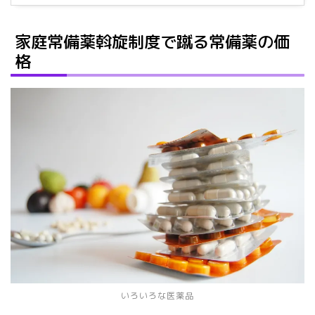
家庭常備薬斡旋制度で蹴る常備薬の価
格
いろいろな医薬品