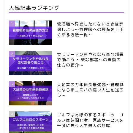
人気記事ランキング
1
管理職へ昇進したくないときは辞
退しよう～管理職への昇進を上手
く断る方法一覧～
2
サラリーマンをやるなら楽な部署
で働こう ～楽な部署への異動の
仕方の紹介～
3
大企業の万年係長最強説～管理職
にならずコスパの高い人生を送ろ
う～
4
ゴルフはあほのするスポーツ ゴ
ルフは時間と金、家族サービスを
一度に失う人生最大の無駄