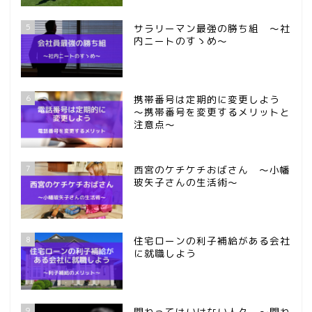
5
サラリーマン最強の勝ち組 ～社
内ニートのすゝめ～
6
携帯番号は定期的に変更しよう
～携帯番号を変更するメリットと
注意点～
7
西宮のケチケチおばさん ～小幡
玻矢子さんの生活術～
8
住宅ローンの利子補給がある会社
に就職しよう
9
関わってはいけない人々 ～関わ