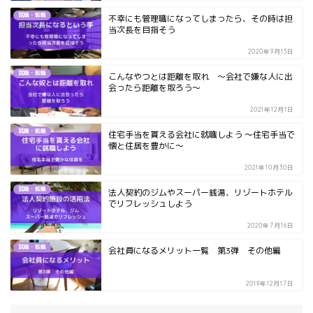
就職・転職
不幸にも管理職になってしまったら、その時は担
当次長を目指そう
2020年9月13日
就職・転職
こんなやつとは距離を取れ ～会社で嫌な人に出
会ったら距離を取ろう～
2021年12月1日
就職・転職
住宅手当を貰える会社に就職しよう ～住宅手当で
懐と住居を豊かに～
2021年10月30日
就職・転職
法人契約のジムやスーパー銭湯、リゾートホテル
でリフレッシュしよう
2020年7月16日
就職・転職
会社員になるメリット一覧 第3弾 その他編
2019年12月17日