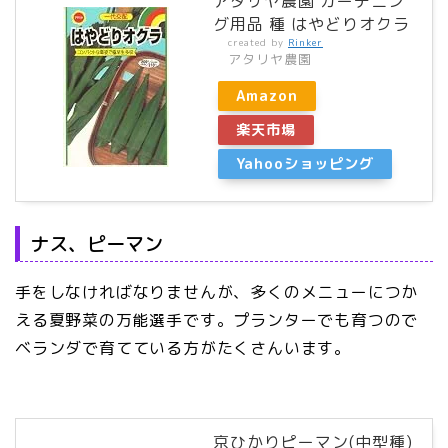
アタリヤ農園 ガーデニン
グ用品 種 はやどりオクラ
created by
Rinker
アタリヤ農園
Amazon
楽天市場
Yahooショッピング
ナス、ピーマン
手をしなければなりませんが、多くのメニューにつか
える夏野菜の万能選手です。プランターでも育つので
ベランダで育てている方がたくさんいます。
京ひかりピーマン(中型種)