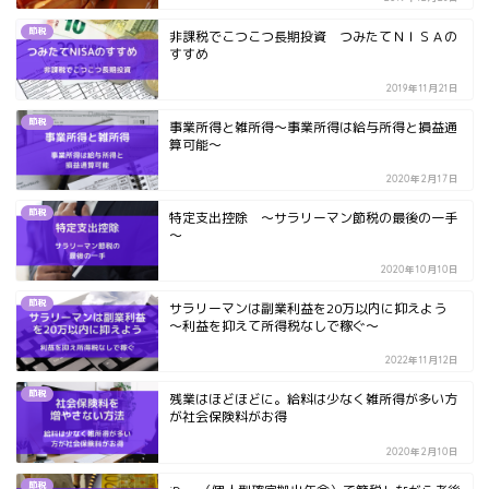
節税
非課税でこつこつ長期投資 つみたてＮＩＳＡの
すすめ
2019年11月21日
節税
事業所得と雑所得～事業所得は給与所得と損益通
算可能～
2020年2月17日
節税
特定支出控除 ～サラリーマン節税の最後の一手
～
2020年10月10日
節税
サラリーマンは副業利益を20万以内に抑えよう
～利益を抑えて所得税なしで稼ぐ～
2022年11月12日
節税
残業はほどほどに。給料は少なく雑所得が多い方
が社会保険料がお得
2020年2月10日
節税