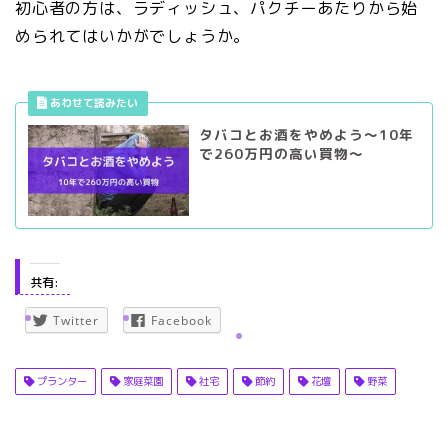
初心者の方は、ラディッシュ、パクチーあたりから始
められてはいかがでしょうか。
タバコとお酒をやめよう～10年
で260万円の高い買物～
共有:
Twitter
Facebook
プランター
家庭菜園
社宅
節約
花壇
野菜