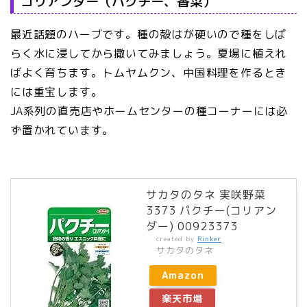
コリアンダー（パクチー、香菜）
最近話題のハーブです。種の殻はが硬いので種をしば
らく水に浸してから撒いてみましょう。夏場に植えれ
ばよく育ちます。トムヤムクン、中国料理を作るとき
には重宝します。
JA系列の直売店やホームセンターの種コーナーには必
ず置かれています。
サカタのタネ 実咲野菜
3373 パクチー(コリアン
ダー) 00923373
created by
Rinker
サカタのタネ
Amazon
楽天市場