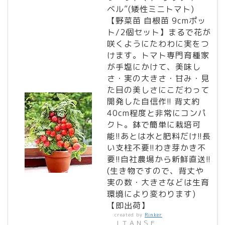
ベル”(矮性ミニトマト)
【野菜苗 自根苗 9cmポッ
ト/2個セット】まるで花が
咲くようにたわわに実をつ
けます。トマト専門育種家
が手塩にかけて、美味し
さ・実の大きさ・甘み・見
た目の美しさにこだわって
開発した自信作!! 背丈約
40cm程度と非常にコンパ
クト。鉢で簡単に栽培可
能!!あとは水と肥料だけ!!長
い支柱不要!!わき芽かき不
要!!自社農場から新鮮直送!!
(生き物ですので、背丈や
実の数・大きさなどは生育
環境により変わります)
【即出荷】
created by
Rinker
ＩＴＡＮＳＥ