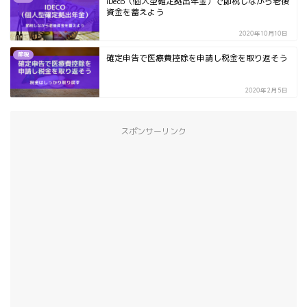
iDeco（個人型確定拠出年金）で節税しながら老後
資金を蓄えよう
2020年10月10日
節税
確定申告で医療費控除を申請し税金を取り返そう
2020年2月5日
スポンサーリンク