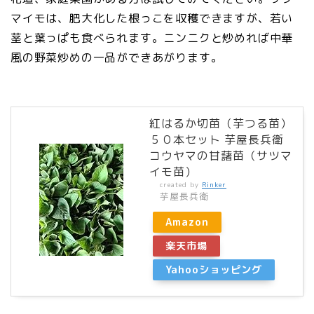
マイモは、肥大化した根っこを収穫できますが、若い
茎と葉っぱも食べられます。ニンニクと炒めれば中華
風の野菜炒めの一品ができあがります。
紅はるか切苗（芋つる苗）
５０本セット 芋屋長兵衛
コウヤマの甘藷苗（サツマ
イモ苗）
created by
Rinker
芋屋長兵衛
Amazon
楽天市場
Yahooショッピング