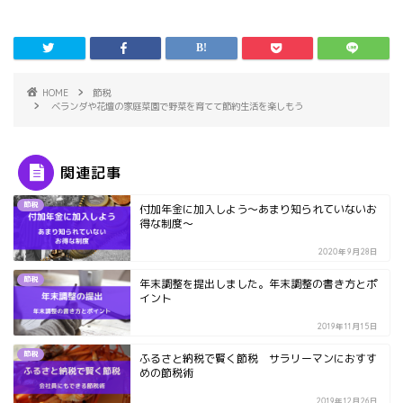
HOME
節税
ベランダや花壇の家庭菜園で野菜を育てて節約生活を楽しもう
関連記事
節税
付加年金に加入しよう～あまり知られていないお
得な制度～
2020年9月28日
節税
年末調整を提出しました。年末調整の書き方とポ
イント
2019年11月15日
節税
ふるさと納税で賢く節税 サラリーマンにおすす
めの節税術
2019年12月26日