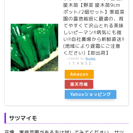
接木苗【野菜 接木苗9cm
ポット/2個セット】家庭菜
園の露地栽培に最適の、育
てやすくて沢山とれる美味
しいピーマン!!病気にも強
い!!自社農場から新鮮直送!!
(地域により遅霜にご注意
ください)【即出荷】
created by
Rinker
ＩＴＡＮＳＥ
Amazon
楽天市場
Yahooショッピング
サツマイモ
花壇、家庭菜園がある方は試してみてください。サツ