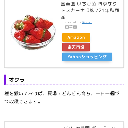
国華園 いちご苗 四季なり
トスカーナ 3株 /21年秋商
品
created by
Rinker
国華園
Amazon
楽天市場
Yahooショッピング
オクラ
種を撒いておけば、夏場にどんどん育ち、一日一個づ
つ収穫できます。