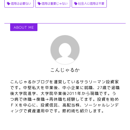
信用は必要ない
信用は重要じゃない
社会人に信用は不要
ABOUT ME
こんじゃるか
こんじゃるかブログを運営しているサラリーマン投資家
です。中堅私大を卒業後、中小企業に就職、27歳で退職
後大学院進学、大学院卒業後2011年から現職です。う
つ病で休職→復職→再休職も経験してます。投資を始め
ＦＸを中心に、投資信託、高配当株、ソーシャルレンデ
ィングで資産運用中です。節約術も紹介します。