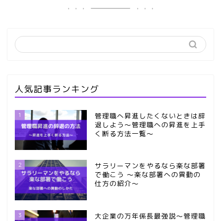
人気記事ランキング
1
管理職へ昇進したくないときは辞
退しよう～管理職への昇進を上手
く断る方法一覧～
2
サラリーマンをやるなら楽な部署
で働こう ～楽な部署への異動の
仕方の紹介～
3
大企業の万年係長最強説～管理職