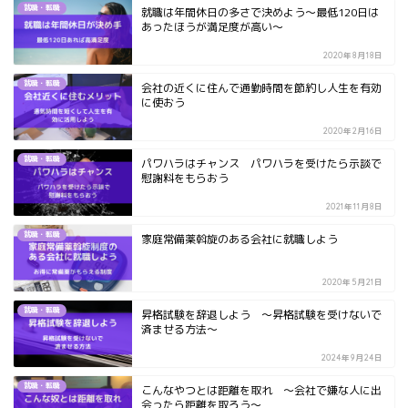
就職・転職
就職は年間休日の多さで決めよう～最低120日は
あったほうが満足度が高い～
2020年8月18日
就職・転職
会社の近くに住んで通勤時間を節約し人生を有効
に使おう
2020年2月16日
就職・転職
パワハラはチャンス パワハラを受けたら示談で
慰謝料をもらおう
2021年11月8日
就職・転職
家庭常備薬斡旋のある会社に就職しよう
2020年5月21日
就職・転職
昇格試験を辞退しよう ～昇格試験を受けないで
済ませる方法～
2024年9月24日
就職・転職
こんなやつとは距離を取れ ～会社で嫌な人に出
会ったら距離を取ろう～