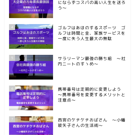
にならずコスパの高い人生を送ろ
う～
4
ゴルフはあほのするスポーツ ゴ
ルフは時間と金、家族サービスを
一度に失う人生最大の無駄
5
サラリーマン最強の勝ち組 ～社
内ニートのすゝめ～
6
携帯番号は定期的に変更しよう
～携帯番号を変更するメリットと
注意点～
7
西宮のケチケチおばさん ～小幡
玻矢子さんの生活術～