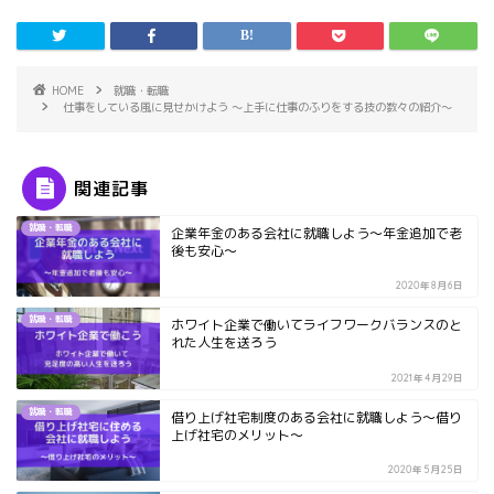
HOME
就職・転職
仕事をしている風に見せかけよう ～上手に仕事のふりをする技の数々の紹介～
関連記事
就職・転職
企業年金のある会社に就職しよう～年金追加で老
後も安心～
2020年8月6日
就職・転職
ホワイト企業で働いてライフワークバランスのと
れた人生を送ろう
2021年4月29日
就職・転職
借り上げ社宅制度のある会社に就職しよう～借り
上げ社宅のメリット～
2020年5月25日