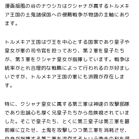
漫画版風の谷のナウシカはクシャナが属するトルメキ
ア王国の土鬼諸侯国への侵略戦争が物語の主軸にあり
ます。
トルメキア王国はヴ王を中心とする国家であり皇子や
皇女が軍の司令官を担っており、第２軍を皇子たち
が、第３軍をクシャナ皇女が指揮しています。戦争は
統率がとれ合理的な戦略によって行われるのが好まし
いですが、トルメキア王国の軍にも派閥が存在しま
す。
特に、クシャナ皇女に属する第三軍は神速の攻撃部隊
であり忠誠心も厚く兄皇子たちから危険視されていま
した。そこで皇子たち、とくに第三皇子は第三軍を最
前線に立たせ、土鬼を攻撃しつつ第三軍を消耗させ、
自身が指揮する第二軍を温存するという漁夫の利を得