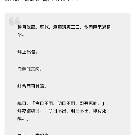
趙且伐燕。蘇代、爲燕謂惠王曰、今者臣來過易
水。
蚌正出曝。
而鷸啄其肉。
蚌合而箝其喙。
鷸曰、「今日不雨、明日不雨、即有死蚌。」
蚌亦謂鷸曰、「今日不出、明日不出、即有死
鷸。」