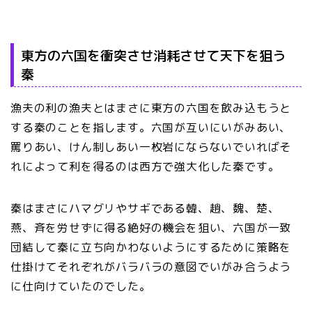
東方の六国を衝突させ消耗させて天下を狙う
秦
漁夫の利の漁夫とはまさに東方の六国を飲み込もうと
する秦のことを指します。六国が互いにいがみあい、
罵りあい、けん制しあい一枚岩にならないでいればそ
れによって利を得るのは西方で強大化した秦です。
秦はまさにハマグリやサギである韓、趙、魏、楚、
燕、斉を労せずに得る絶好の機会を狙い、六国が一致
団結して秦に立ち向かわないようにするために策略を
仕掛けてそれぞれがバラバラの意図でいがみ合うよう
に仕向けていたのでした。