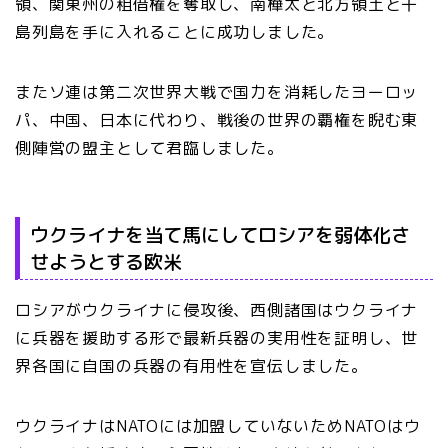
領、関東州の租借権を奪取し、南樺太と北方領土と千
島列島を手に入れることに成功しました。
またソ連は第二次世界大戦で国力を消耗したヨーロッ
パ、中国、日本に代わり、戦後の世界の覇権を睨む東
側陣営の盟主として君臨しました。
ウクライナを当て馬にしてロシアを弱体化さ
せようとする欧米
ロシアがウクライナに侵攻後、西側諸国はウクライナ
に兵器を援助する形で最新兵器の実用性を証明し、世
界各国に自国の兵器の有用性を宣伝しました。
ウクライナはNATOには加盟していないためNATOはウ