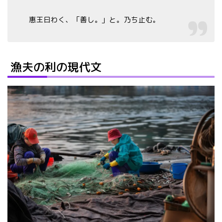
惠王曰わく、「善し。」と。乃ち止む。
漁夫の利の現代文