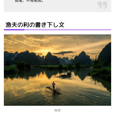
両者、不肯相舎。
漁夫の利の書き下し文
漁師