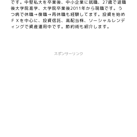
です。中堅私大を卒業後、中小企業に就職、27歳で退職
後大学院進学、大学院卒業後2011年から現職です。う
つ病で休職→復職→再休職も経験してます。投資を始め
ＦＸを中心に、投資信託、高配当株、ソーシャルレンデ
ィングで資産運用中です。節約術も紹介します。
スポンサーリンク