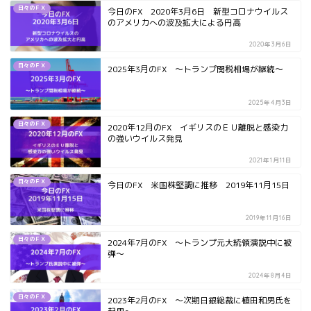
日々のＦＸ
今日のFX 2020年3月6日 新型コロナウイルス
のアメリカへの波及拡大による円高
2020年3月6日
日々のＦＸ
2025年3月のFX ～トランプ関税相場が継続～
2025年4月3日
日々のＦＸ
2020年12月のFX イギリスのＥＵ離脱と感染力
の強いウイルス発見
2021年1月11日
日々のＦＸ
今日のFX 米国株堅調に推移 2019年11月15日
2019年11月16日
日々のＦＸ
2024年7月のFX ～トランプ元大統領演説中に被
弾～
2024年8月4日
日々のＦＸ
2023年2月のFX ～次期日銀総裁に植田和男氏を