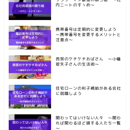
内ニートのすゝめ～
6
携帯番号は定期的に変更しよう
～携帯番号を変更するメリットと
注意点～
7
西宮のケチケチおばさん ～小幡
玻矢子さんの生活術～
8
住宅ローンの利子補給がある会社
に就職しよう
9
関わってはいけない人々 ～関わ
れば関わるほど損する人たち一覧
～