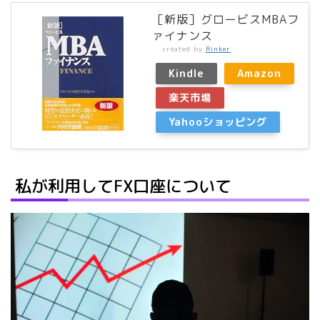
［新版］グロービスMBAフ
ァイナンス
created by
Rinker
Kindle
Amazon
楽天市場
Yahooショッピング
私が利用してFX口座について