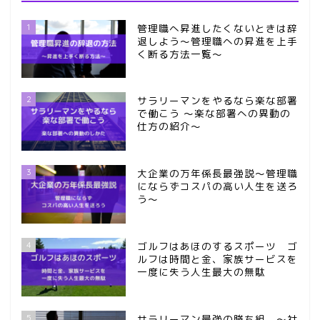
1
管理職へ昇進したくないときは辞
退しよう～管理職への昇進を上手
く断る方法一覧～
2
サラリーマンをやるなら楽な部署
で働こう ～楽な部署への異動の
仕方の紹介～
3
大企業の万年係長最強説～管理職
にならずコスパの高い人生を送ろ
う～
4
ゴルフはあほのするスポーツ ゴ
ルフは時間と金、家族サービスを
一度に失う人生最大の無駄
5
サラリーマン最強の勝ち組 ～社