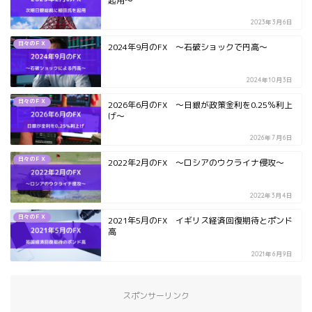
起用～
2023年3月6日
日々のＦＸ
2024年9月のFX ～石破ショックで円高～
2024年10月3日
日々のＦＸ
2026年6月のFX ～日銀が政策金利を0.25％利上
げ～
2026年7月6日
日々のＦＸ
2022年2月のFX ～ロシアのウクライナ侵攻～
2022年3月4日
日々のＦＸ
2021年5月のFX イギリス経済回復期待とポンド
高
2021年6月9日
スポンサーリンク