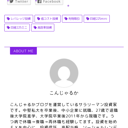
Twitter
Facebook
レバレッジ投資
低コスト投資
先物取引
日経225mini
日経225ミニ
高効率投資
ABOUT ME
こんじゃるか
こんじゃるかブログを運営しているサラリーマン投資家
です。中堅私大を卒業後、中小企業に就職、27歳で退職
後大学院進学、大学院卒業後2011年から現職です。う
つ病で休職→復職→再休職も経験してます。投資を始め
ＦＸを中心に、投資信託、高配当株、ソーシャルレンデ