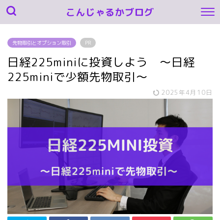
こんじゃるかブログ
先物取引とオプション取引
PR
日経225miniに投資しよう ～日経
225miniで少額先物取引～
2025年4月10日