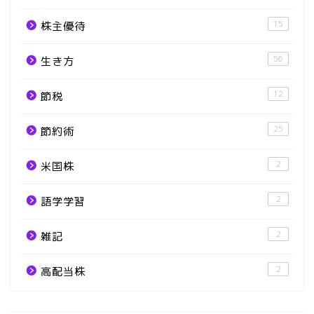
15
株主優待
56
生き方
12
節税
25
節約術
2
米国株
2
語学学習
2
雑記
2
高配当株