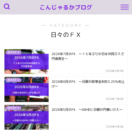
こんじゃるかブログ
― CATEGORY ―
日々のＦＸ
日々のＦＸ
2026年7月のFX ～１５年ぶりの日米共同介入で
円高発生～
2026年8月4日
日々のＦＸ
2026年6月のFX ～日銀が政策金利を0.25％利上
げ～
2026年7月6日
日々のＦＸ
2026年5月のFX ～GW中に日銀が円買い介入～
2026年6月2日