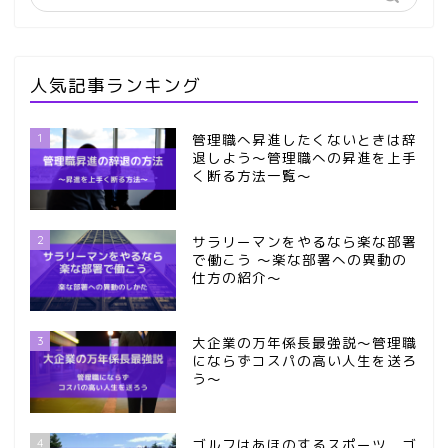
人気記事ランキング
1
管理職へ昇進したくないときは辞
退しよう～管理職への昇進を上手
く断る方法一覧～
2
サラリーマンをやるなら楽な部署
で働こう ～楽な部署への異動の
仕方の紹介～
3
大企業の万年係長最強説～管理職
にならずコスパの高い人生を送ろ
う～
4
ゴルフはあほのするスポーツ ゴ