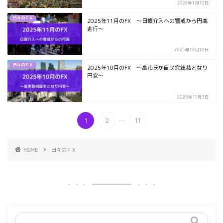
2026年1月10日
日々のＦＸ
2025年11月のFX ～日銀介入への警戒から円高
進行～
2025年12月10日
日々のＦＸ
2025年10月のFX ～高市氏が自民党総裁となり
円安～
2025年11月3日
...
1
2
11
HOME
日々のＦＸ