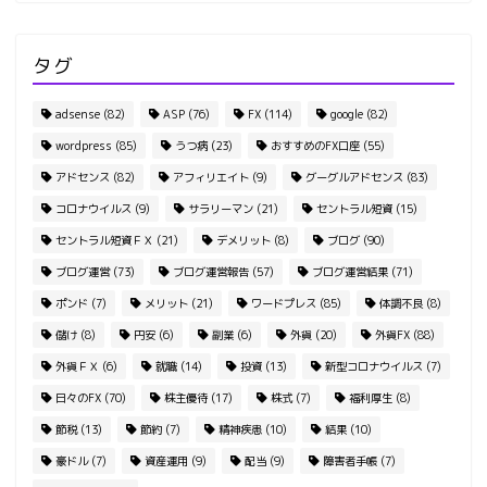
タグ
adsense
(82)
ASP
(76)
FX
(114)
google
(82)
wordpress
(85)
うつ病
(23)
おすすめのFX口座
(55)
アドセンス
(82)
アフィリエイト
(9)
グーグルアドセンス
(83)
コロナウイルス
(9)
サラリーマン
(21)
セントラル短資
(15)
セントラル短資ＦＸ
(21)
デメリット
(8)
ブログ
(90)
ブログ運営
(73)
ブログ運営報告
(57)
ブログ運営結果
(71)
ポンド
(7)
メリット
(21)
ワードプレス
(85)
体調不良
(8)
儲け
(8)
円安
(6)
副業
(6)
外貨
(20)
外貨FX
(88)
外貨ＦＸ
(6)
就職
(14)
投資
(13)
新型コロナウイルス
(7)
日々のFX
(70)
株主優待
(17)
株式
(7)
福利厚生
(8)
節税
(13)
節約
(7)
精神疾患
(10)
結果
(10)
豪ドル
(7)
資産運用
(9)
配当
(9)
障害者手帳
(7)