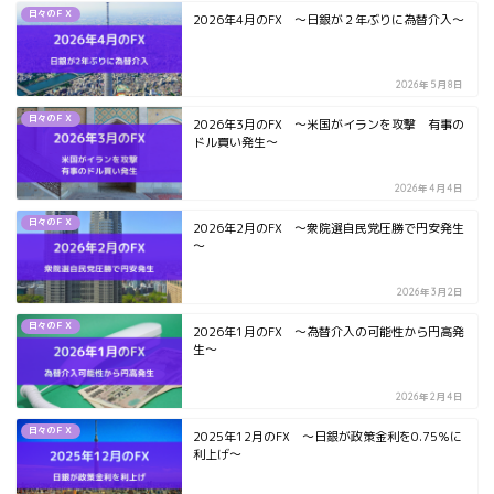
日々のＦＸ
2026年4月のFX ～日銀が２年ぶりに為替介入～
2026年5月8日
日々のＦＸ
2026年3月のFX ～米国がイランを攻撃 有事の
ドル買い発生～
2026年4月4日
日々のＦＸ
2026年2月のFX ～衆院選自民党圧勝で円安発生
～
2026年3月2日
日々のＦＸ
2026年1月のFX ～為替介入の可能性から円高発
生～
2026年2月4日
日々のＦＸ
2025年12月のFX ～日銀が政策金利を0.75％に
利上げ～