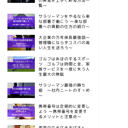
の昇進を上手く断る方法一
覧～
サラリーマンをやるなら楽
2
な部署で働こう ～楽な部
署への異動の仕方の紹介～
大企業の万年係長最強説～
3
管理職にならずコスパの高
い人生を送ろう～
ゴルフはあほのするスポー
4
ツ ゴルフは時間と金、家
族サービスを一度に失う人
生最大の無駄
サラリーマン最強の勝ち
5
組 ～社内ニートのすゝめ
～
携帯番号は定期的に変更し
6
よう ～携帯番号を変更す
るメリットと注意点～
西宮のケチケチおばさん
7