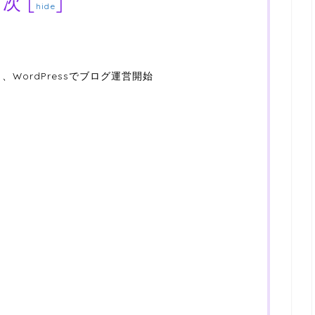
目次
[
]
hide
WordPressでブログ運営開始