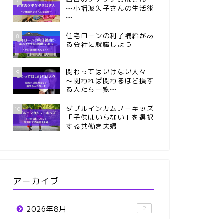
～小幡玻矢子さんの生活術
～
住宅ローンの利子補給があ
8
る会社に就職しよう
関わってはいけない人々
9
～関われば関わるほど損す
る人たち一覧～
ダブルインカムノーキッズ
10
「子供はいらない」を選択
する共働き夫婦
アーカイブ
2026年8月
2