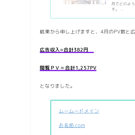
月でどのよ
す。 ...
結果から申し上げますと、4月のPV数と
広告収入=
合計382円
閲覧ＰＶ＝合計1,257PV
となりました。
ムームードメイン
お名前.com